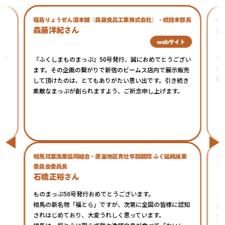
福島りょうぜん漬本舗（森藤食品工業株式会社）・統括本部長
株
森藤洋紀さん
鈴
webサイト
の水
『
期待
い
『ふくしまものまっぷ』50号発行、誠におめでとうござい
に
ます。その企画の繋がりで新宿のビームス店内で展示販売
展
して頂けたのは、とてもありがたい思い出です。引き続き
素敵なまっぷが創られますよう、ご祈念申し上げます。
相馬双葉漁業協同組合・原釜地区青壮年部顧問 ふぐ延縄操業
菊
菊
委員会委員長
石橋正裕さん
ものまっぷ50号発行おめでとうございます。
こ
相馬の新名物「福とら」ですが、次第に全国の皆様に認知
第
されはじめており、大変うれしく思っています。
頂