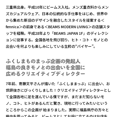
三重県出身。平成10年にビームス入社。メンズ重衣料からメン
ズカジュアルウェア、日本の伝統的な手仕事をはじめ、世界中
から集めた新旧のデザインを融合したスタイルを提案する＜
fennica＞の前身である＜BEAMS MODERN LIVING＞の店舗スタ
ッフを経験。平成28年より「BEAMS JAPAN 1F」のディレクシ
ョンに従事する。全国各地を飛び回り、ヒト・コト・モノとの
出会いを何よりも楽しみにしている生粋の“バイヤー”。
ふくしまものまっぷ企画の発起人
福島の良きモノとの出会いを全国に
広めるクリエイティブディレクター
7年前、寄藤文平さんが描いた「ふくしままっぷ」に出会い、お
世辞抜きにびっくりしました！クリエイティブディレクターとし
て全国各地に足を運んでいる僕ですが、まだまだ知らないモ
ノ、コト、ヒトがあるんだと驚き、現地に行ってみたいという
ところからこの企画が 始まりました。実際に福島県庁の方々と
県内を周ってみると、ビームスとしてお役に立てるのはお店を