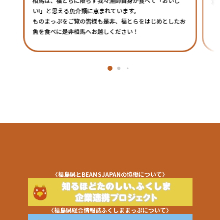
相馬は、福とらに限らず我々漁師自身が食べて「おいし
事
い!」と思える魚介類に恵まれています。
ものまっぷをご覧の皆様も是非、福とらをはじめとしたお
魚を食べに是非相馬へお越しください！
〈福島県とBEAMSJAPANの協働について〉
〈福島県総合情報誌ふくしままっぷについて〉