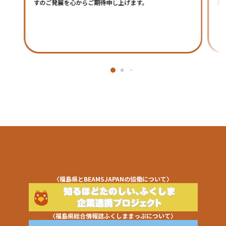
すのご発展を心からご期待申し上げます。
素
〈福島県とBEAMSJAPANの協働について〉
〈福島県総合情報誌ふくしままっぷについて〉