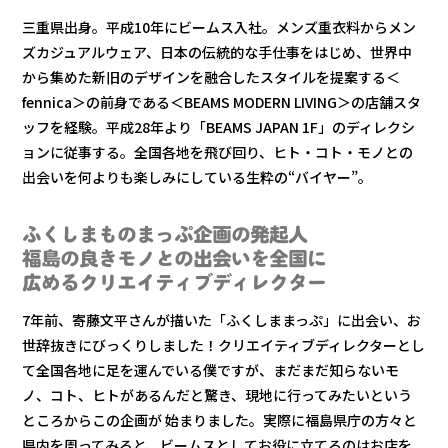
三重県出身。平成10年にビームス入社。メンズ重衣料からメン
ズカジュアルウェア、日本の伝統的な手仕事をはじめ、世界中
から集めた新旧のデザインを融合したスタイルを提案する＜
fennica＞の前身である＜BEAMS MODERN LIVING＞の店舗スタ
ッフを経験。平成28年より「BEAMS JAPAN 1F」のディレクシ
ョンに従事する。全国各地を飛び回り、ヒト・コト・モノとの
出会いを何よりも楽しみにしている生粋の“バイヤー”。
ふくしまものまっぷ企画の発起人
福島の良きモノとの出会いを全国に
広めるクリエイティブディレクター
7年前、寄藤文平さんが描いた「ふくしままっぷ」に出会い、お
世辞抜きにびっくりしました！クリエイティブディレクターとし
て全国各地に足を運んでいる僕ですが、まだまだ知らないモ
ノ、コト、ヒトがあるんだと驚き、現地に行ってみたいという
ところからこの企画が 始まりました。実際に福島県庁の方々と
県内を周ってみると、ビームスとしてお役に立てるのはお店を