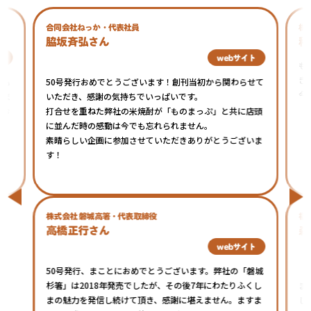
合同会社ねっか・代表社員
株
脇坂斉弘さん
稲
ト
webサイト
も
き
トも
50号発行おめでとうございます！創刊当初から関わらせて
今
しま
いただき、感謝の気持ちでいっぱいです。
てお
打合せを重ねた弊社の米焼酎が「ものまっぷ」と共に店頭
に並んだ時の感動は今でも忘れられません。
素晴らしい企画に参加させていただきありがとうございま
す！
株式会社 磐城高箸・代表取締役
福
高橋正行さん
森
webサイト
50号発行、まことにおめでとうございます。弊社の「磐城
『
杉箸」は2018年発売でしたが、その後7年にわたりふくし
ま
まの魅力を発信し続けて頂き、感謝に堪えません。ますま
し